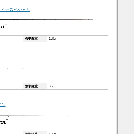
ャロライナスペシャル
標準自重
110g
標準自重
96g
アン
標準自重
100g