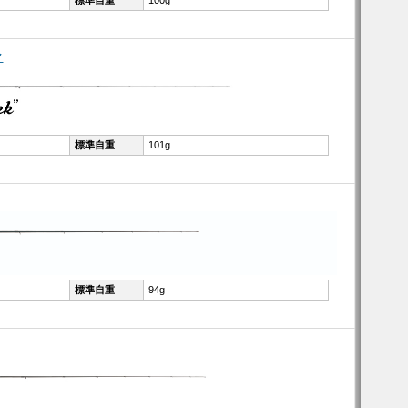
ク
標準自重
101g
標準自重
94g