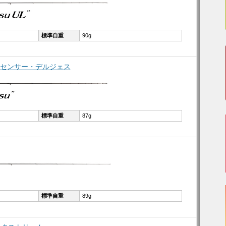
標準自重
90g
ィブルセンサー・デルジェス
標準自重
87g
標準自重
89g