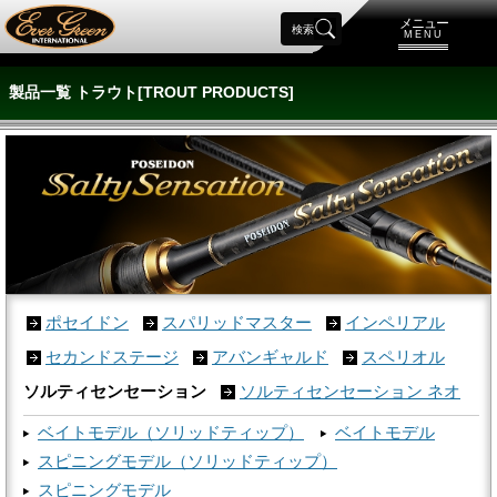
メニュー
検索
MENU
製品一覧 トラウト[TROUT PRODUCTS]
ポセイドン
スパリッドマスター
インペリアル
セカンドステージ
アバンギャルド
スペリオル
ソルティセンセーション
ソルティセンセーション ネオ
ベイトモデル（ソリッドティップ）
ベイトモデル
スピニングモデル（ソリッドティップ）
スピニングモデル