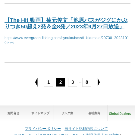
【The Hit 動画】菊元俊文「池原バスがジグにかぶ
りつき50超え2発＆全8発／2023年9月27日放送」
https://www.evergreen-fishing.com/cyouka/bass/t_kikumoto/29730_2023101
9.html
1
2
3
8
…
お問合せ
サイトマップ
リンク集
会社案内
プライバシーポリシー
当サイト記載内容について