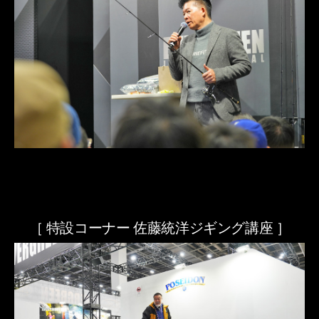
［ 特設コーナー 佐藤統洋ジギング講座 ］