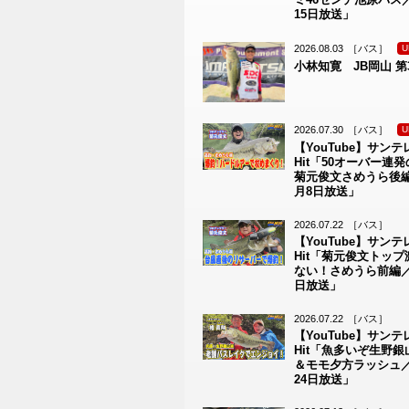
15日放送」
2026.08.03
［バス］
U
小林知寛 JB岡山 第
2026.07.30
［バス］
U
【YouTube】サンテレ
Hit「50オーバー連
菊元俊文さめうら後編／
月8日放送」
2026.07.22
［バス］
【YouTube】サンテレ
Hit「菊元俊文トッ
ない！さめうら前編／2
日放送」
2026.07.22
［バス］
【YouTube】サンテレ
Hit「魚多いぞ生野
＆モモ夕方ラッシュ／2
24日放送」