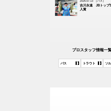
2026.07.13
［バス］
吉川永遠 JBトップ50
入賞
プロスタッフ情報一
バス
トラウト
ソ