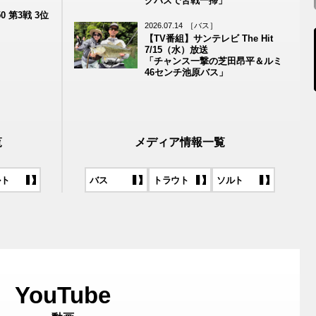
グバスで苦戦一掃」
 第3戦 3位
2026.07.14
［バス］
【TV番組】サンテレビ The Hit
7/15（水）放送
「チャンス一撃の芝田昂平＆ルミ
46センチ池原バス」
覧
メディア情報一覧
ルト
バス
トラウト
ソルト