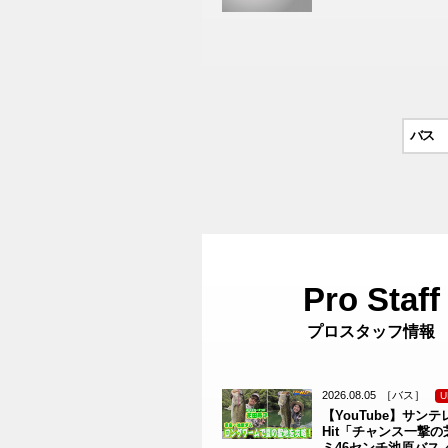
バス
プロスタッフ情報
2026.08.05
［バス］
U
【YouTube】サンテレ
Hit「チャンス一撃
ミ46センチ池原バス／