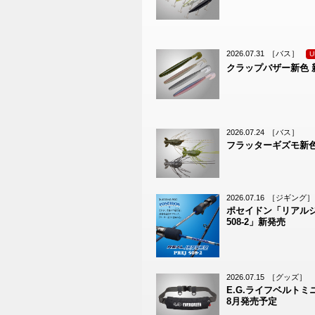
2026.07.31
［バス］
U
クラップバザー新色 
2026.07.24
［バス］
フラッターギズモ新色
2026.07.16
［ジギング］
ポセイドン「リアル
508-2」新発売
2026.07.15
［グッズ］
E.G.ライフベルトミ
8月発売予定