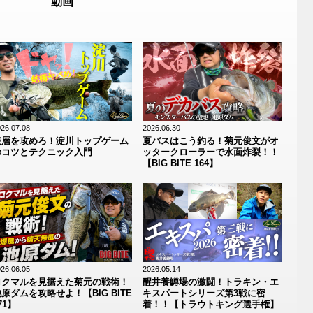
動画
26.07.08
2026.06.30
表層を攻めろ！淀川トップゲーム
夏バスはこう釣る！菊元俊文がオ
のコツとテクニック入門
ッタークローラーで水面炸裂！！
【BIG BITE 164】
26.06.05
2026.05.14
ロクマルを見据えた菊元の戦術！
醒井養鱒場の激闘！トラキン・エ
原ダムを攻略せよ！【BIG BITE
キスパートシリーズ第3戦に密
71】
着！！【トラウトキング選手権】