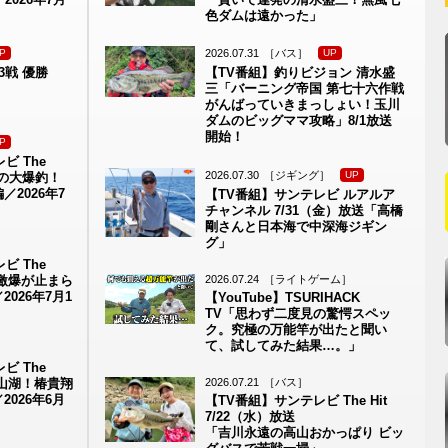
色ダムは遠かった」
2026.07.31
［バス］
P
UP
3戦 優勝
【TV番組】釣りビジョン 清水盛
三「バーニング帝国 第七十六作戦
がんばっていきまっしょい！玉川
ダムのビッグママ攻略」8/1放送
開始！
P
ビ The
2026.07.30
［ジギング］
UP
発の大爆釣！
2026年7
【TV番組】サンテレビ ルアルア
チャンネル 7/31（金）放送「高橋
剛さんと日本海で中深海ジギン
グ」
ビ The
プ激爆が止まら
2026.07.24
［ライトゲーム］
026年7月1
【YouTube】TSURIHACK
TV「思わず二度見の驚愕スペッ
ク。究極の万能竿が出たと聞い
て、試してみた結果…。」
ビ The
銀山湖！椿貴翔
2026.07.21
［バス］
026年6月
【TV番組】サンテレビ The Hit
7/22（水）放送
「吉川永遠の高山おかっぱり ビッ