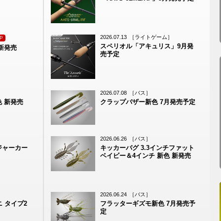
2026.07.13
［ライトゲーム］
P
スペリオル「アキュリス」9月発
新発売
売予定
2026.07.08
［バス］
 新発売
クラップバザー新色 7月発売予定
2026.06.26
［バス］
ジャーカー
キッカーバグ 3.3インチファット
ベイビー＆4インチ 新色 新発売
2026.06.24
［バス］
ニ タイプ2
フラッターギズモ新色 7月発売予
定