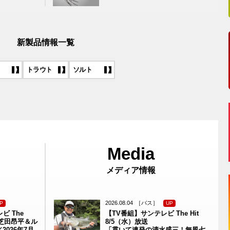
新製品情報一覧
トラウト
ソルト
メディア情報
2026.08.04
［バス］
P
UP
ビ The
【TV番組】サンテレビ The Hit
の芝田昂平＆ル
8/5（水）放送
2026年7月
「貫いて連発の清水盛三！無風七