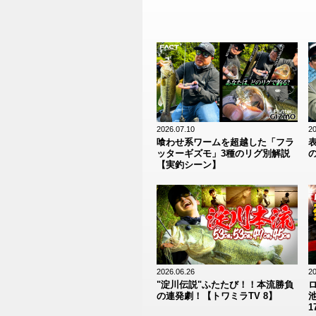
2026.07.10
20
喰わせ系ワームを超越した「フラ
ッターギズモ」3種のリグ別解説
【実釣シーン】
2026.06.26
20
"淀川伝説"ふたたび！！本流勝負
の連発劇！【トワミラTV 8】
池
1