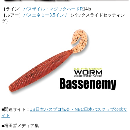
［ライン］
バスザイル・マジックハードR
14lb
［ルアー］
バスエネミー3.5インチ
（バックスライドセッティン
グ）
■関連サイト：
JB日本バスプロ協会・NBC日本バスクラブ公式サ
イト
■増田哲メディア集