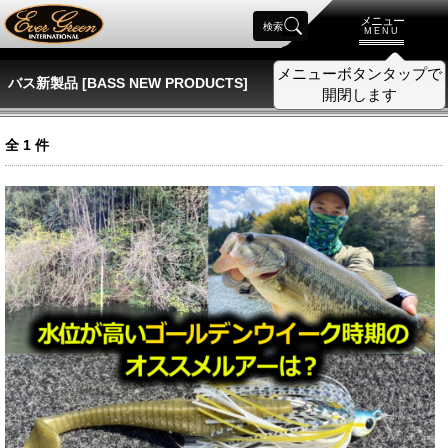
メニュー
検索
MENU
メニューボタンタップで
バス新製品 [BASS NEW PRODUCTS]
開閉します
全
1
件