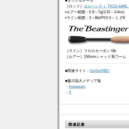
■タックルデータ
［ロッド］
セルペンティ TKSS-64
▪ルアー範囲：0.9～7g(1/32～1/4oz)
▪ライン範囲：3～8lb/PE0.6～１.2号
［ライン］フロロカーボン 5lb
［ルアー］150mmシャッド系ワーム 
■関連サイト：
Go!Go!NBC
■藤川温大メディア集
・
Instagram
・
X