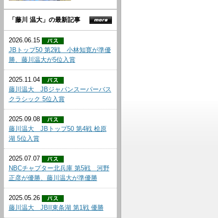
「藤川 温大」の最新記事
2026.06.15
JBトップ50 第2戦 小林知寛が準優
勝、藤川温大が5位入賞
2025.11.04
藤川温大 JBジャパンスーパーバス
クラシック 5位入賞
2025.09.08
藤川温大 JBトップ50 第4戦 桧原
湖 5位入賞
2025.07.07
NBCチャプター北兵庫 第5戦 河野
正彦が優勝、藤川温大が準優勝
2025.05.26
藤川温大 JBII東条湖 第1戦 優勝