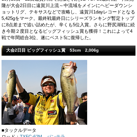
隆が大会2日目に遠賀川上流～中流域をメインにヘビーダウンシ
ョットリグ、テキサスなどで攻略し、遠賀川1dayレコードとなる
5,425gをマーク。最終戦最終日にシリーズランキング暫定トップ
に8点差まで追い詰めたが、辛くも5位入賞。さらに野尻湖戦に続
き今期２度目となるビッグフィッシュ賞も獲得！これによって4
戦で年間総合3位、遂にベスト5に復帰した。
大会2日目 ビッグフィッシュ賞 53cm 2,006g
■タックルデータ
ロッド：
TXFC-62M パンテラ