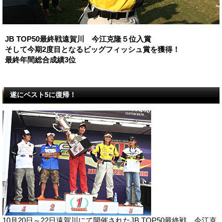
JB TOP50最終戦遠賀川 今江克隆５位入賞
そして今期2度目となるビッグフィッシュ賞を獲得！
最終年間総合成績3位
遂にベスト5に復帰！
10月20日～22日遠賀川にて開催されたJB TOP50最終戦。今江克