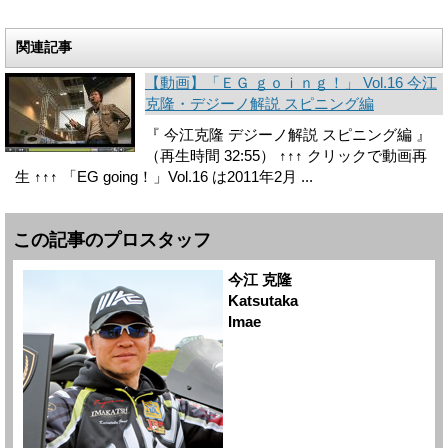
関連記事
【動画】「ＥＧ ｇｏｉｎｇ！」 Vol.16 今江
克隆・デジーノ解説 スピニング編
『 今江克隆 デジーノ解説 スピニング編 』
（再生時間 32:55） ↑↑↑ クリックで動画再
生 ↑↑↑ 「EG going！」Vol.16 は2011年2月 ...
この記事のプロスタッフ
今江 克隆
Katsutaka
Imae