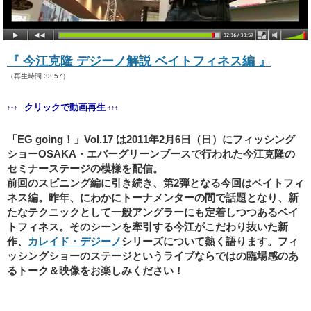
『 今江克隆 デジーノ解説 ベイトフィネス編 』
（再生時間 33:57）
クリックで動画再生
↑↑↑
↑↑↑
「EG going！」Vol.17 は2011年2月6日（日）にフィッシング
ショーOSAKA・エバーグリーンブースで行われた今江克隆の
セミナーステージの模様を配信。
前回のスピニング編に引き続き、第2弾となる今回はベイトフィ
ネス編。昨年、にわかにトーナメンターの間で話題となり、新
たなテクニックとして一般アングラーにも定着しつつあるベイ
トフィネス。そのシーンを牽引する今江がこだわり抜いた新
作、
カレイド・デジーノ
シリーズについて熱く語ります。フィ
ッシングショーのステージというライブならではの臨場感のあ
るトーク＆映像をお楽しみください！