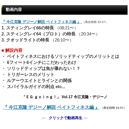
動画内容
『 今江克隆 デジーノ解説 ベイトフィネス編 』
（再生時間 33:57）
1. スティングレイ66の特長
（08:21〜）
2. スティングレイ64（プロト）の特長
（20:34〜）
3. クオッドライトの特長
（26:10〜）
■ 解説内容
・ ベイトフィネスにおけるソリッドティップのメリットとは
・ 6フィート6インチにこだわったわけ
・ ソリッドティップは魚が暴れない！？
・ トリガーレスのメリット
・ ルアーウエイトとラインとの関係
・ スパイラルガイドの利点 etc...
「ＥＧ ｇｏｉｎｇ！」 Vol.17 今江克隆・デジーノ
『 今江克隆 デジーノ解説 ベイトフィネス編 』
（再生時間 33:57）
クリックで動画再生
↑↑↑
↑↑↑