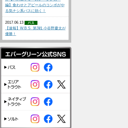
編】食わせとアピールのコンボがや
る気ナシ系バスに効く！
2017.06.13
【速報】W.B.S. 第3戦 小谷野慶太が
優勝！