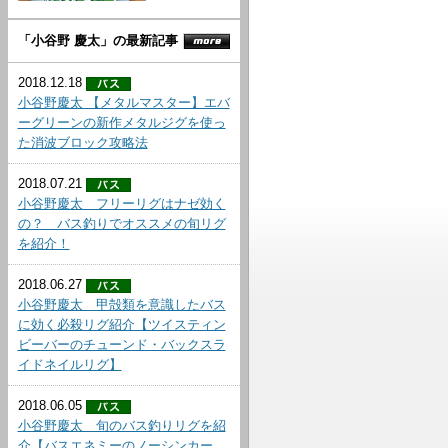
「小谷野 慶太」の最新記事
2018.12.18
小谷野慶太 【メタルマスター】エバ
ーグリーンの新作メタルジグを使っ
た消波ブロック攻略法
2018.07.21
小谷野慶太 フリーリグはナゼ効く
の？ バス釣りでオススメの旬リグ
を紹介！
2018.06.27
小谷野慶太 甲殻類を意識したバス
に効く必殺リグ紹介【ツイスティン
ビーバーのチューンド・バックスラ
イドネイルリグ】
2018.06.05
小谷野慶太 旬のバス釣りリグを紹
介【バスエネミーのノーシンカー