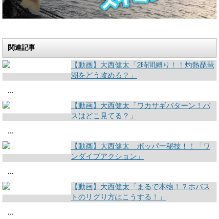
関連記事
【動画】大西健太「2時間縛り！！灼熱琵琶
湖をどう攻める？」
...
【動画】大西健太「ワカサギパターン！バ
スはどこ見てる？」
...
【動画】大西健太 ポッパー秘技！！「ワ
ンダイブアクション」
...
【動画】大西健太「まるで本物！？ホバス
トのリグり方はこうする！」
...