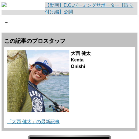
【動画】E.G.パーミングサポーター【取り
付け編】公開
...
この記事のプロスタッフ
大西 健太
Kenta
Onishi
「大西 健太」の最新記事