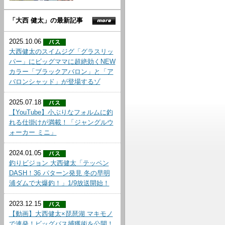
「大西 健太」の最新記事
2025.10.06
大西健太のスイムジグ「グラスリッ
パー」にビッグママに超絶効くNEW
カラー「ブラックアバロン」と「ア
バロンシャッド」が登場するゾ
2025.07.18
【YouTube】小ぶりなフォルムに釣
れる仕掛けが満載！「ジャングルウ
ォーカー ミニ」
2024.01.05
釣りビジョン 大西健太「テッペン
DASH！36 パターン発見 冬の早明
浦ダムで大爆釣！」1/9放送開始！
2023.12.15
【動画】大西健太×琵琶湖 マキモノ
で連発！ビッグバス捕獲術を公開！