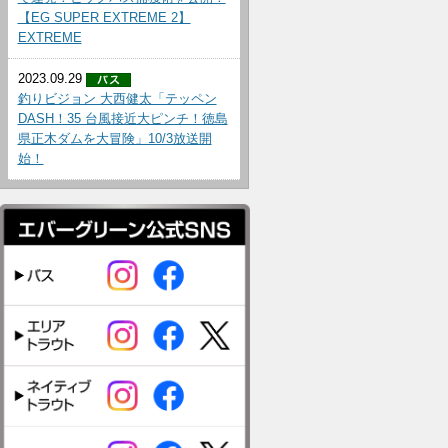
【EG SUPER EXTREME 2】
EXTREME
2023.09.29
釣りビジョン 大西健太「テッペン
DASH！35 台風接近大ピンチ！徳島
県正木ダムを大冒険」10/3放送開
始！