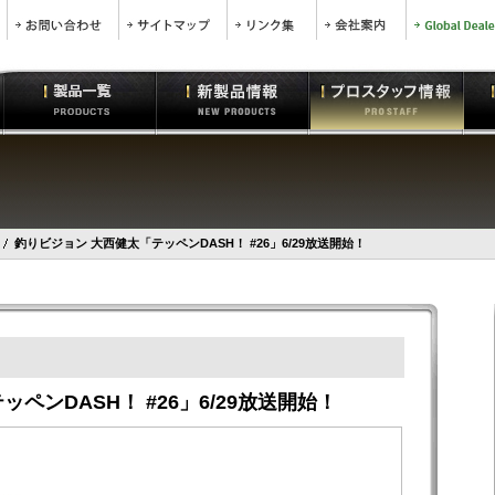
釣りビジョン 大西健太「テッペンDASH！ #26」6/29放送開始！
ペンDASH！ #26」6/29放送開始！