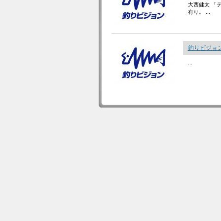
大西健太 「テ
有り。 ...
釣りビジョン
...