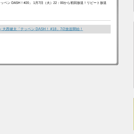
ッペン DASH！#20」 1月7日（火）22：00から初回放送！リピート放送
 大西健太「テッペン DASH！ #18」7/2放送開始！