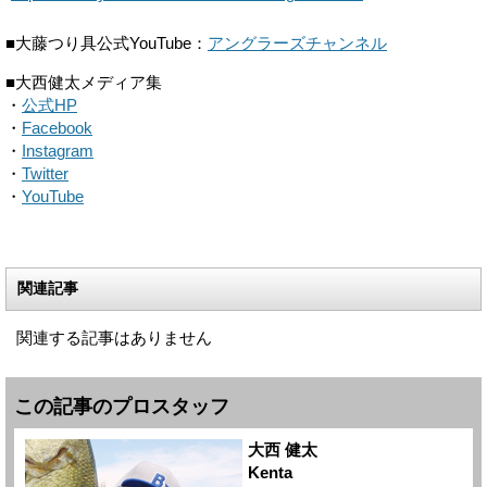
■大藤つり具公式YouTube：
アングラーズチャンネル
■大西健太メディア集
・
公式HP
・
Facebook
・
Instagram
・
Twitter
・
YouTube
関連記事
関連する記事はありません
この記事のプロスタッフ
大西 健太
Kenta