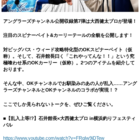
アングラーズチャンネル公開収録第7弾は大西健太プロが登場！
注目のスピナーベイト&カーリーテールの全貌を公開します！
対ビッグバス・ウィード攻略特化型のOKスピナーベイト（仮
称）。そして、石井館長曰く「これやってんな！！」という究
極喰わせ系のOKカーリー（仮称）。2つのアイテムを紹介して
おります。
そんな中、OKチャンネルでお馴染みのあの人が乱入……アング
ラーズチャンネルとOKチャンネルのコラボが実現！？
ここでしか見られないトークを、ぜひご覧ください。
■【乱入上等!?】石井館長×大西健太プロ in横浜釣りフェスティ
バル
https://www.youtube.com/watch?v=FRgIw9iDTew