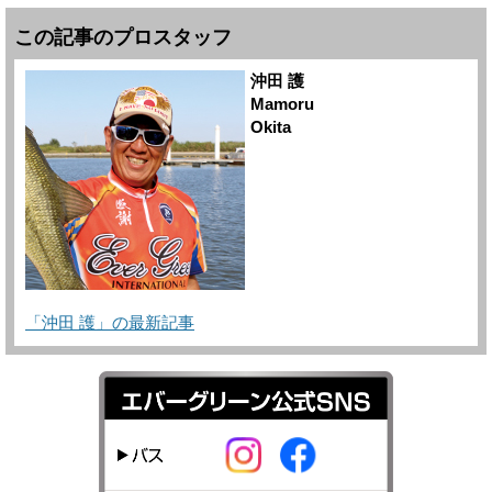
この記事のプロスタッフ
沖田 護
Mamoru
Okita
「沖田 護」の最新記事