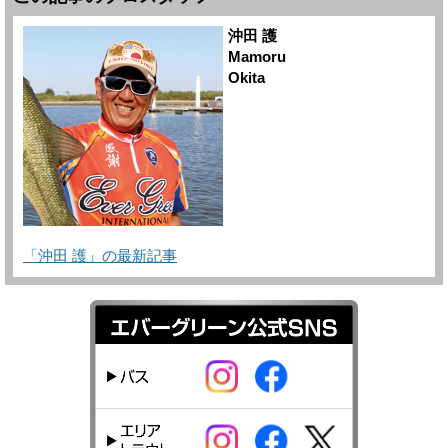
沖田 護
Mamoru
Okita
「沖田 護」の最新記事