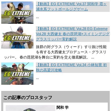
【動画】EG EXTREME Vol.37 関和学 霞ヶ
浦水系フットボールジグゲーム
...
【動画】EG EXTREME Vol.28 EG Extreme
Vol.28 大西健太 春の琵琶湖×スイミングジグ
グラスリッパー実釣解説
抜群の対グラス（ウィード）すり抜け性能
を有する大西健太プロデュース・グラスリ
ッパー。 春の琵琶湖を舞台に実釣を交え徹底解説。 ...
【動画】EG EXTREME Vol.34 小林知寛 初
秋の高梁川攻略
...
この記事のプロスタッフ
関和 学