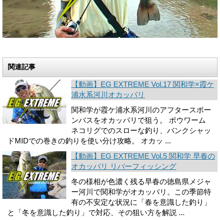
関連記事
【動画】EG EXTREME Vol.17 関和学×霞ケ
浦水系河川オカッパリ
関和学が霞ケ浦水系河川のアフタースポー
ンバスをオカッパリで狙う。 ボウワーム
ネコリグでのスローな釣り、バンクシャッ
ドMIDでの巻きの釣りを使い分け攻略。 オカッ ...
【動画】EG EXTREME Vol.5 関和学 早春の
オカッパリ リバーフィッシング
冬の様相が色濃く残る早春の徳島県メジャ
ー河川で関和学がオカッパリ。この季節特
有の不安定な状況に「春を意識した釣り」
と「冬を意識した釣り」で対応、その狙い方を解説 ...