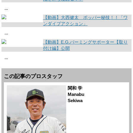
...
【動画】大西健太 ポッパー秘技！！「ワ
ンダイブアクション」
...
【動画】E.G.パーミングサポーター【取り
付け編】公開
...
この記事のプロスタッフ
関和 学
Manabu
Sekiwa