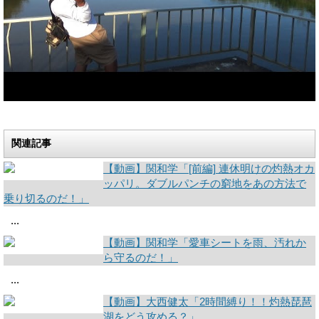
関連記事
【動画】関和学「[前編] 連休明けの灼熱オカ
ッパリ。ダブルパンチの窮地をあの方法で
乗り切るのだ！」
...
【動画】関和学「愛車シートを雨、汚れか
ら守るのだ！」
...
【動画】大西健太「2時間縛り！！灼熱琵琶
湖をどう攻める？」