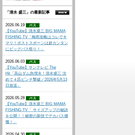
「清水 盛三」の最新記事
2026.06.19
【YouTube】清水盛三 BIG MAMA
FISHING TV「梅雨攻略はコレでキ
マリ！ポストスポーンは超カンタン
にビッグバス祭り！」
2026.06.03
【YouTube】サンテレビ The
Hit「高山ダム急増水！清水盛三 沈
めて４匹ピンチ撃破／2026年5月13
日放送」
2026.05.28
【YouTube】清水盛三 BIG MAMA
FISHING TV「 サイズアップの秘訣
を公開！！秘密の新技でデカバス捕
獲！」
2026.04.30