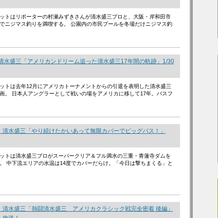
ットはリポーターの村瀬みずきさんが清水盛三プロと、大阪・岸和田市
でニジマス釣りを満喫する。 公園内の市民プールを冬場だけニジマス釣
清水盛三「アメリカンドリーム追った清水盛三17年間の軌跡」1/30
ットは去年12月にアメリカトーナメントからの引退を表明した清水盛三
画。 日本人アングラーとして戦いの場をアメリカに移して17年。バスフ
 清水盛三「やり続けたかいあって無限カバーでビッグバス！」
ットは清水盛三プロがスーパークリア＆フル満水の三重・青蓮寺ダムを
。 中下流エリアの水温は14度でカバーだらけ。「今日は撃ちまくる」と
 清水盛三「熱闘清水盛三 アメリカクラシック戦完全密着 後編」