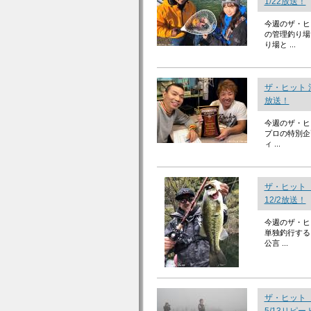
1/22放送！
今週のザ・ヒ
の管理釣り場
り場と ...
ザ・ヒット 
放送！
今週のザ・ヒ
プロの特別企
ィ ...
ザ・ヒット
12/2放送！
今週のザ・ヒ
単独釣行する
公言 ...
ザ・ヒット