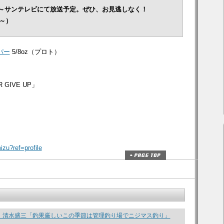
:00～サンテレビにて放送予定。ぜひ、お見逃しなく！
0～）
パー
5/8oz（プロト）
GIVE UP」
zu?ref=profile
 清水盛三「釣果厳しいこの季節は管理釣り場でニジマス釣り」