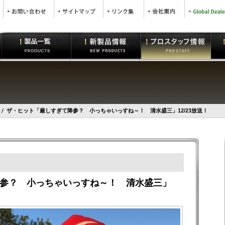
ザ・ヒット「厳しすぎて降参？ 小っちゃいっすね～！ 清水盛三」12/23放送！
参？ 小っちゃいっすね～！ 清水盛三」