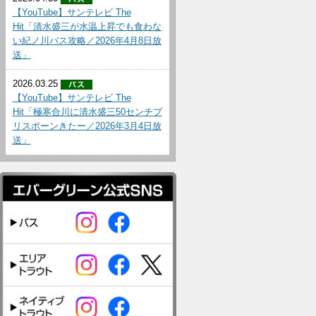
【YouTube】サンテレビ The
Hit「清水盛三が水温上昇でも食わな
い紀ノ川バス攻略／2026年4月8日放
送」
2026.03.25
【YouTube】サンテレビ The
Hit「極寒合川に清水盛三50センチプ
リスポーンきたー／2026年3月4日放
送」