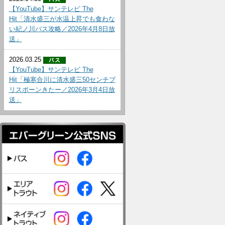
【YouTube】サンテレビ The
Hit「清水盛三が水温上昇でも食わな
い紀ノ川バス攻略／2026年4月8日放
送」
2026.03.25
【YouTube】サンテレビ The
Hit「極寒合川に清水盛三50センチプ
リスポーンきたー／2026年3月4日放
送」