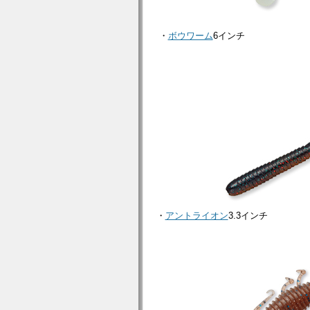
・
ボウワーム
6インチ
・
アントライオン
3.3インチ