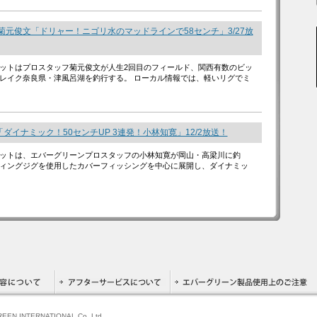
菊元俊文「ドリャー！ニゴリ水のマッドラインで58センチ」3/27放
ットはプロスタッフ菊元俊文が人生2回目のフィールド、関西有数のビッ
レイク奈良県・津風呂湖を釣行する。 ローカル情報では、軽いリグでミ
ダイナミック！50センチUP 3連発！小林知寛」12/2放送！
ットは、エバーグリーンプロスタッフの小林知寛が岡山・高梁川に釣
ィングジグを使用したカバーフィッシングを中心に展開し、ダイナミッ
GREEN INTERNATIONAL Co.,Ltd.