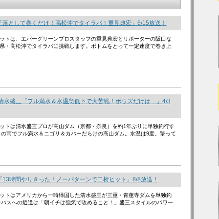
「落として巻くだけ！高松沖でタイラバ！重見典宏」6/15放送！
ットは、エバーグリーンプロスタッフの重見典宏とリポーターの阪口な
県・高松沖でタイラバに挑戦します。ボトムをとって一定速度で巻き上
清水盛三「フル満水＆水温急低下で大苦戦！ボウズだけは…」4/3
ットは清水盛三プロが高山ダム（京都・奈良）を約1年ぶりに単独釣行す
らの雨でフル満水＆ニゴリ＆カバーだらけの高山ダム。水温は9度。撃って
13時間やりきった！ノーパターンで二桁ヒット」8/8放送！
ットはアメリカから一時帰国した清水盛三が三重・青蓮寺ダムを単独釣
カバスへの近道は「朝イチは強気で攻めること！」盛三スタイルのパワー