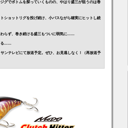
やジグでボトムを探っていくものの、やはり盛三が狙うのは巻
ットショットリグを投げ続け、小バスながら確実にヒットし続
変わらず、巻き続ける盛三もついに弱気に……
こる……
00～サンテレビにて放送予定。ぜひ、お見逃しなく！（再放送予