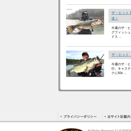
ザ・ヒット 
送！
今週のザ・ヒ
グフィッシュ
ドス ...
ザ・ヒット「
今週のザ・ヒ
行。キャステ
クに50c ...
All Rights Reserved (C) EVER