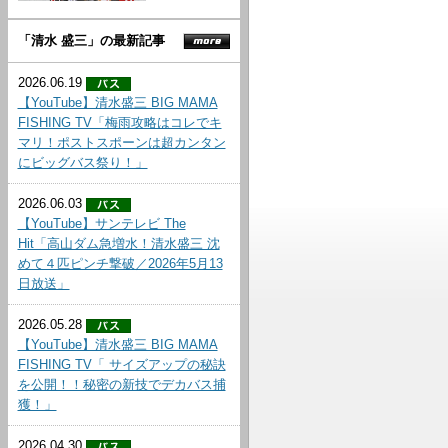
「清水 盛三」の最新記事
2026.06.19
【YouTube】清水盛三 BIG MAMA
FISHING TV「梅雨攻略はコレでキ
マリ！ポストスポーンは超カンタン
にビッグバス祭り！」
2026.06.03
【YouTube】サンテレビ The
Hit「高山ダム急増水！清水盛三 沈
めて４匹ピンチ撃破／2026年5月13
日放送」
2026.05.28
【YouTube】清水盛三 BIG MAMA
FISHING TV「 サイズアップの秘訣
を公開！！秘密の新技でデカバス捕
獲！」
2026.04.30