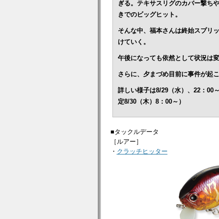
ぎる。
テキサスリグのカバー撃ち
きでのビッグヒット。
そんな中、福本さんは終始スプリ
けていく。
午後になっても依然として状況は
さらに、夕まづめ目前に事件が起
詳しい様子は8/29（水）、22：
定8/30（木）8：00～）
■タックルデータ
［ルアー］
・
クラッチヒッター