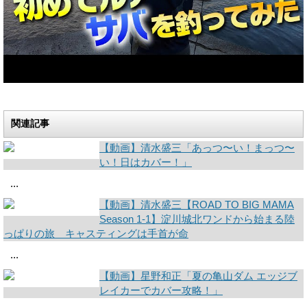
関連記事
【動画】清水盛三「あっつ〜い！まっつ〜
い！日はカバー！」
...
【動画】清水盛三【ROAD TO BIG MAMA
Season 1-1】淀川城北ワンドから始まる陸
っぱりの旅 キャスティングは手首が命
...
【動画】星野和正「夏の亀山ダム エッジブ
レイカーでカバー攻略！」