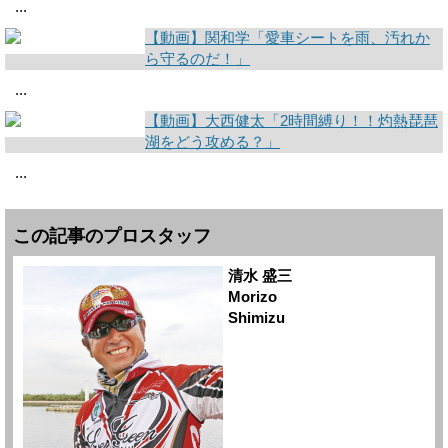
...
【動画】関和学「愛車シートを雨、汚れか
ら守るのだ！」
...
【動画】大西健太「2時間縛り！！灼熱琵琶
湖をどう攻める？」
...
この記事のプロスタッフ
清水 盛三
Morizo
Shimizu