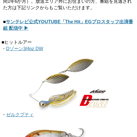
間1年6か月）。放送エリア外にお住まいの方、番組を見逃され
た方は下記リンクからもご覧いただけます。
■
サンテレビ公式YOUTUBE「The Hit」EGプロスタッフ出演番
組 配信中 ▶
■ヒットルアー
・
Dゾーン3/4oz DW
・
ゼルクプティ