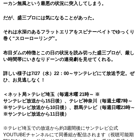
ーカン無風という最悪の状況に突入してしまう。
だが、盛三プロには気になることがあった。
それは水深のあるフラットエリアをスピナーベイトでゆっくり
巻く
“スローローリング”。
布目ダムの特徴とこの日の状況を読み切った盛三プロが、
厳し
い時間帯にいきなりドーンの連発劇を見せてくれる。
詳しい様子は7/27（水）22：00～サンテレビにて放送予定。ぜ
ひ、お見逃しなく！
＜ネット局＞テレビ埼玉（毎週木曜 21時～ ※
サンテレビ放送から15日後）、テレビ神奈川（毎週土曜7時～
※サンテレビ放送から10日後）、群馬テレビ（毎週日曜23時～
※サンテレビ放送から11日後）
※テレビ埼玉での放送から約3週間後にサンテレビ公式
YOUTUBEチャンネルにて同番組が配信されます（視聴可能期