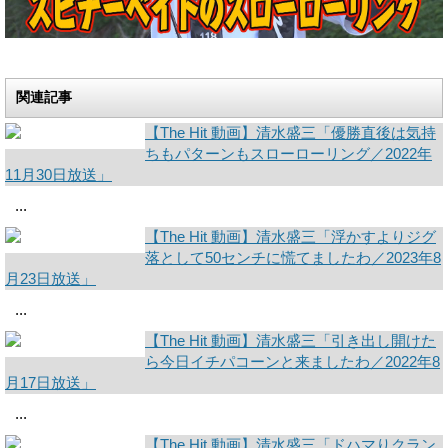
関連記事
【The Hit 動画】清水盛三「優勝直後は気持
ちもパターンもスローローリング／2022年
11月30日放送」
...
【The Hit 動画】清水盛三「浮かすよりジグ
落として50センチに慌てましたわ／2023年8
月23日放送」
...
【The Hit 動画】清水盛三「引き出し開けた
ら今日イチパコーンと来ましたわ／2022年8
月17日放送」
...
【The Hit 動画】清水盛三「ドハマりクラン