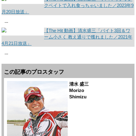
クベイトで入れ食っちゃいました／2023年9
月20日放送」
...
【The Hit 動画】清水盛三「バイト3回＆ワ
ーム小さく 教え通りで獲れました／2021年
4月21日放送」
...
この記事のプロスタッフ
清水 盛三
Morizo
Shimizu