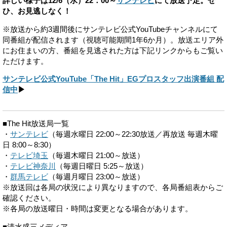
詳しい様子は12/6（水）22：00～
サンテレビ
にて放送予定。ぜ
ひ、お見逃しなく！
※放送から約3週間後にサンテレビ公式YouTubeチャンネルにて
同番組が配信されます（視聴可能期間1年6か月）。放送エリア外
にお住まいの方、番組を見逃された方は下記リンクからもご覧い
ただけます。
サンテレビ公式YouTube「The Hit」EGプロスタッフ出演番組 配
信中
▶
■The Hit放送局一覧
・
サンテレビ
（毎週水曜日 22:00～22:30放送／再放送 毎週木曜
日 8:00～8:30）
・
テレビ埼玉
（毎週木曜日 21:00～放送）
・
テレビ神奈川
（毎週日曜日 5:25～放送）
・
群馬テレビ
（毎週月曜日 23:00～放送）
※放送回は各局の状況により異なりますので、各局番組表からご
確認ください。
※各局の放送曜日・時間は変更となる場合があります。