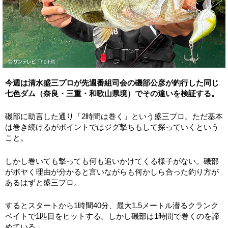
今週は清水盛三プロが先週番組司会の磯部公彦が釣行した同じ
七色ダム（奈良・三重・和歌山県境）でその違いを検証する。
磯部に助言した通り「2時間は巻く」という盛三プロ。ただ基本
は巻き続けるがポイントではジグ撃ちもして探っていくという
こと。
しかし巻いても撃っても何も追いかけてくる様子がない。磯部
がボヤく理由が分かると言いながらも何かしら合った釣り方が
あるはずと盛三プロ。
するとスタートから1時間40分、最大1.5メートル潜るクランク
ベイトで1匹目をヒットする。しかし磯部は1時間で巻くのを諦
めている。