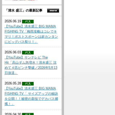
「清水 盛三」の最新記事
2026.06.19
【YouTube】清水盛三 BIG MAMA
FISHING TV「梅雨攻略はコレでキ
マリ！ポストスポーンは超カンタン
にビッグバス祭り！」
2026.06.03
【YouTube】サンテレビ The
Hit「高山ダム急増水！清水盛三 沈
めて４匹ピンチ撃破／2026年5月13
日放送」
2026.05.28
【YouTube】清水盛三 BIG MAMA
FISHING TV「 サイズアップの秘訣
を公開！！秘密の新技でデカバス捕
獲！」
2026.04.30