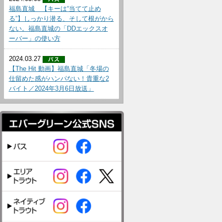
福島直城 【キーは“当てて止め
る”】しっかり潜る、そして根がから
ない。福島直城の「DDエックスオ
ーバー」の使い方
2024.03.27
【The Hit 動画】福島直城「冬場の
仕留めた感がハンパない！貴重な2
バイト／2024年3月6日放送」