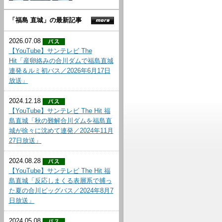
「福島 直城」の最新記事
2026.07.08
【YouTube】サンテレビ The
Hit「産卵絡みの合川ダムで福島直城
連発＆ルミ初バス／2026年6月17日
放送」
2024.12.18
【YouTube】サンテレビ The Hit 福
島直城「秋の難解合川ダムを福島直
城が徐々に沈めて連発／2024年11月
27日放送」
2024.08.28
【YouTube】サンテレビ The Hit 福
島直城「反応しまくる表層系で捕っ
た夏の合川ビッグバス／2024年8月7
日放送」
2024.05.08