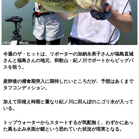
今週のザ・ヒットは、リポーターの加納永美子さんが福島直城
さんと福島さんの地元、
和歌山・紀ノ川でボートからビッグバ
スを狙う。
産卵後の捕食期突入に期待したいところだが、予想はあくまで
タフコ
ンディション。
加えて田植え時期と重なり紀ノ川に田んぼのニゴリ水が入って
いる
。
トップウォーターからスタートするが気配無く、
わずかにあっ
た風も止み水面が鏡という恐れていた状況が現実とな
る。