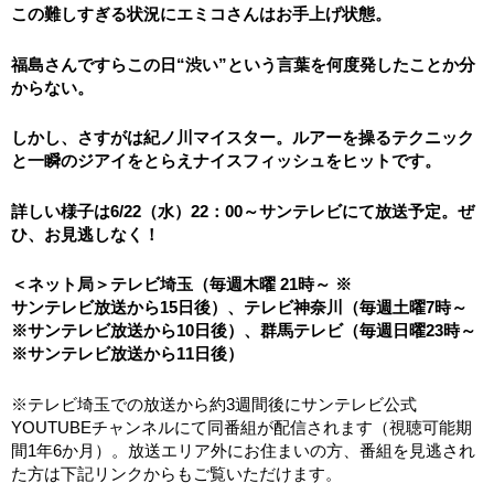
この難しすぎる状況にエミコさんはお手上げ状態。
福島さんですらこの日“渋い”
という言葉を何度発したことか分
からない。
しかし、さすがは紀ノ川マイスター。
ルアーを操るテクニック
と一瞬のジアイをとらえナイスフィッシュ
をヒットです。
詳しい様子は6/22（水）22：00～サンテレビにて放送予定。ぜ
ひ、お見逃しなく！
＜ネット局＞テレビ埼玉（毎週木曜 21時～ ※
サンテレビ放送から15日後）、テレビ神奈川（毎週土曜7時～
※サンテレビ放送から10日後）、群馬テレビ（毎週日曜23時～
※サンテレビ放送から11日後）
※テレビ埼玉での放送から約3週間後にサンテレビ公式
YOUTUBEチャンネルにて同番組が配信されます（視聴可能期
間1年6か月）。放送エリア外にお住まいの方、番組を見逃され
た方は下記リンクからもご覧いただけます。