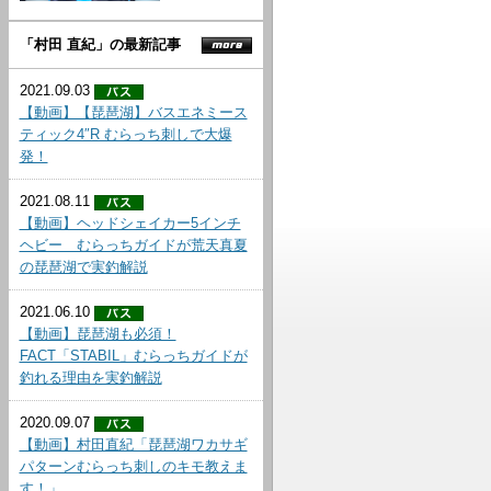
「村田 直紀」の最新記事
2021.09.03
【動画】【琵琶湖】バスエネミース
ティック4″R むらっち刺しで大爆
発！
2021.08.11
【動画】ヘッドシェイカー5インチ
ヘビー むらっちガイドが荒天真夏
の琵琶湖で実釣解説
2021.06.10
【動画】琵琶湖も必須！
FACT「STABIL」むらっちガイドが
釣れる理由を実釣解説
2020.09.07
【動画】村田直紀「琵琶湖ワカサギ
パターンむらっち刺しのキモ教えま
す！」