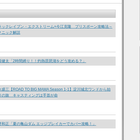
ラックレイブン・エクストリーム×今江克隆 プリスポーン攻略法～
クニック解説
西健太「2時間縛り！！灼熱琵琶湖をどう攻める？」
三【ROAD TO BIG MAMA Season 1-1】淀川城北ワンドから始
りの旅 キャスティングは手首が命
野和正「夏の亀山ダム エッジブレイカーでカバー攻略！」