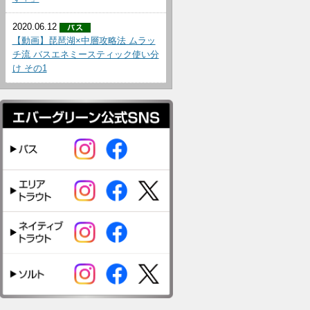
2020.06.12
【動画】琵琶湖×中層攻略法 ムラッ
チ流 バスエネミースティック使い分
け その1