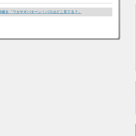
西健太「ワカサギパターン！バスはどこ見てる？」