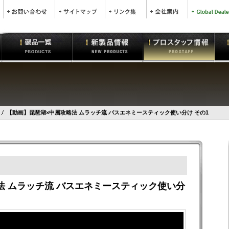
【動画】琵琶湖×中層攻略法 ムラッチ流 バスエネミースティック使い分け その1
法 ムラッチ流 バスエネミースティック使い分