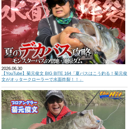
2026.06.30
【YouTube】菊元俊文 BIG BITE 164「夏バスはこう釣る！菊元俊
文がオッタークローラーで水面炸裂！！」