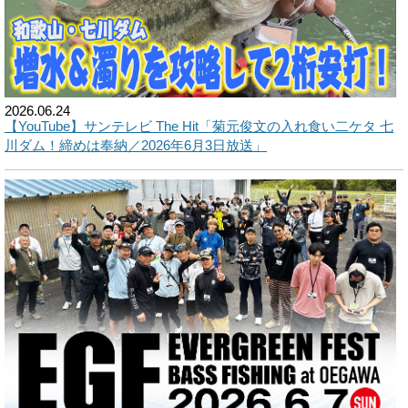
2026.06.24
【YouTube】サンテレビ The Hit「菊元俊文の入れ食い二ケタ 七
川ダム！締めは奉納／2026年6月3日放送」