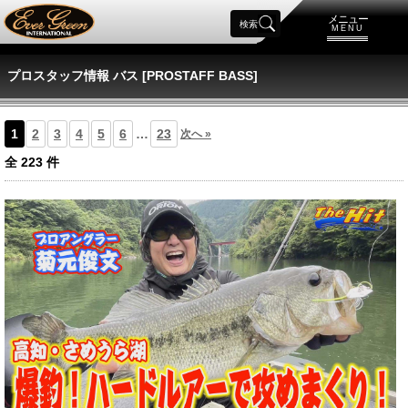
メニュー
検索
MENU
プロスタッフ情報 バス [PROSTAFF BASS]
1
2
3
4
5
6
…
23
次へ »
全
223
件