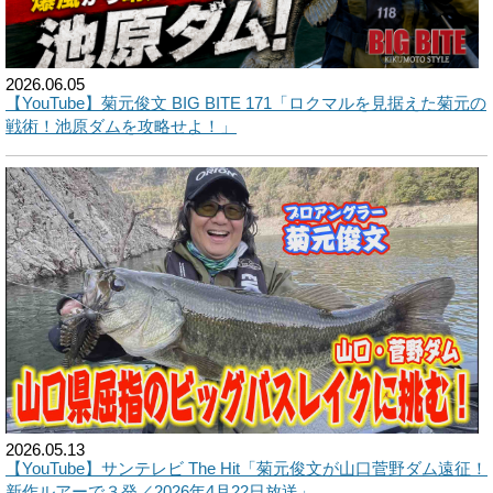
2026.06.05
【YouTube】菊元俊文 BIG BITE 171「ロクマルを見据えた菊元の
戦術！池原ダムを攻略せよ！」
2026.05.13
【YouTube】サンテレビ The Hit「菊元俊文が山口菅野ダム遠征！
新作ルアーで３発／2026年4月22日放送」