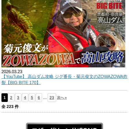
2026.03.23
【YouTube】 高山ダム攻略 ジグ番長・菊元俊文のZOWAZOWA炸
裂【BIG BITE 170】
1
2
3
4
5
6
…
23
次へ »
全
223
件