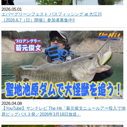
2026.05.01
エバーグリーンフェスト バスフィッシング at 大江川
［2026.6.7（日）開催］参加者募集中‼︎
2026.04.08
【YouTube】サンテレビ The Hit「菊元俊文ニュールアー投入で池
原ビッグバス３発／2026年3月18日放送」