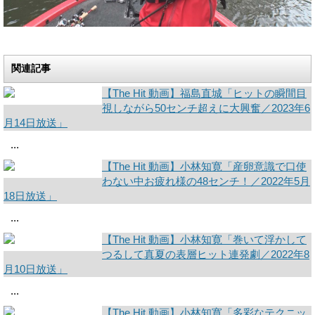
関連記事
【The Hit 動画】福島直城「ヒットの瞬間目
視しながら50センチ超えに大興奮／2023年6
月14日放送」
...
【The Hit 動画】小林知寛「産卵意識で口使
わない中お疲れ様の48センチ！／2022年5月
18日放送」
...
【The Hit 動画】小林知寛「巻いて浮かして
つるして真夏の表層ヒット連発劇／2022年8
月10日放送」
...
【The Hit 動画】小林知寛「多彩なテクニッ