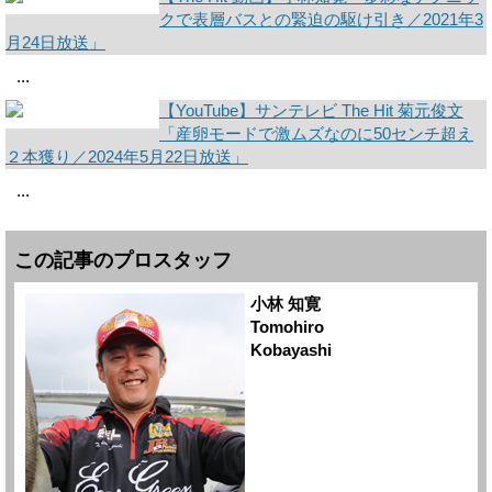
クで表層バスとの緊迫の駆け引き／2021年3
月24日放送」
...
【YouTube】サンテレビ The Hit 菊元俊文
「産卵モードで激ムズなのに50センチ超え
２本獲り／2024年5月22日放送」
...
この記事のプロスタッフ
小林 知寛
Tomohiro
Kobayashi