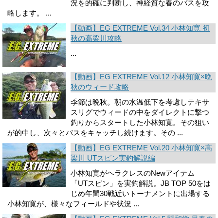
況を的確に判断し、神経質な春のバスを攻
略します。 ...
【動画】EG EXTREME Vol.34 小林知寛 初
秋の高梁川攻略
...
【動画】EG EXTREME Vol.12 小林知寛×晩
秋のウィード攻略
季節は晩秋。朝の水温低下を考慮しテキサ
スリグでウィードの中をダイレクトに撃つ
釣りからスタートした小林知寛。その狙い
が的中し、次々とバスをキャッチし続けます。その ...
【動画】EG EXTREME Vol.20 小林知寛×高
梁川 UTスピン実釣解説編
小林知寛がヘラクレスのNewアイテム
「UTスピン」を実釣解説。JB TOP 50をは
じめ年間30戦近いトーナメントに出場する
小林知寛が、様々なフィ­ールドや状況 ...