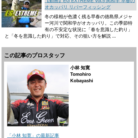
【動画】EG EXTREME Vol.5 関和学 早春の
オカッパリ リバーフィッシング
冬の様相が色濃く残る早春の徳島県メジャ
ー河川で関和学がオカッパリ。この季節特
有の不安定な状況に「春を意識した釣り」
と「冬を意識した釣り」で対応、その狙い方を解説 ...
この記事のプロスタッフ
小林 知寛
Tomohiro
Kobayashi
「小林 知寛」の最新記事