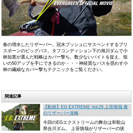
春の増水したリザーバー。冠水ブッシュにサスペンドするプリ
スポーンのビッグバス。タフコンディション下の旭川ダムで小
林知寛が選んだ戦略はカバー撃ち。数少ないバイトを捉え、狙
いの50アップを手にできるのか・・・神経質なバスを惑わす小
林の繊細なカバー撃ちテクニックをご覧ください。
関連記事
【動画】EG EXTREME Vol.29 上笹慎哉 春
のリザーバー攻略
今回のEGエクストリームの舞台は和歌山
県合川ダム。 上笹慎哉がリザーバーの状