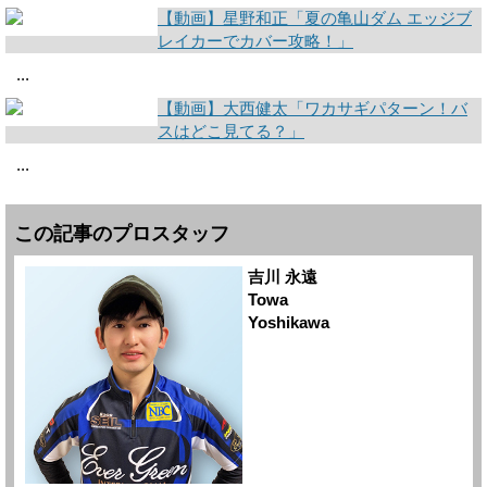
【動画】星野和正「夏の亀山ダム エッジブ
レイカーでカバー攻略！」
...
【動画】大西健太「ワカサギパターン！バ
スはどこ見てる？」
...
この記事のプロスタッフ
吉川 永遠
Towa
Yoshikawa