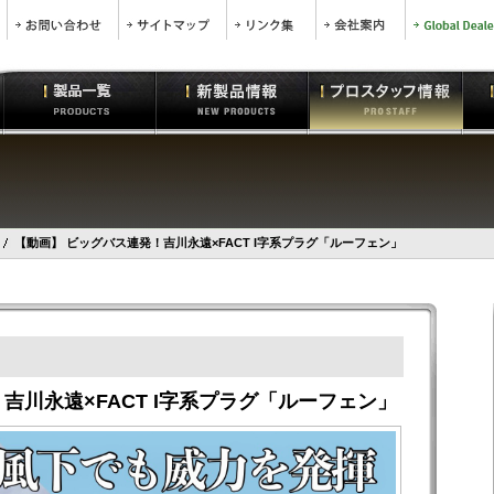
【動画】 ビッグバス連発！吉川永遠×FACT I字系プラグ「ルーフェン」
吉川永遠×FACT I字系プラグ「ルーフェン」