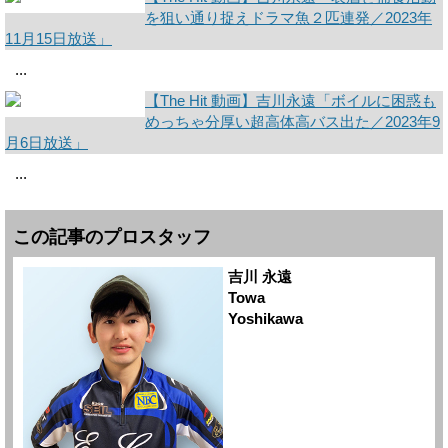
を狙い通り捉えドラマ魚２匹連発／2023年
11月15日放送」
...
【The Hit 動画】吉川永遠「ボイルに困惑も
めっちゃ分厚い超高体高バス出た／2023年9
月6日放送」
...
この記事のプロスタッフ
吉川 永遠
Towa
Yoshikawa