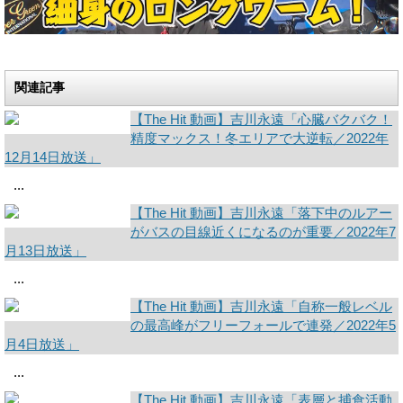
関連記事
【The Hit 動画】吉川永遠「心臓バクバク！
精度マックス！冬エリアで大逆転／2022年
12月14日放送」
...
【The Hit 動画】吉川永遠「落下中のルアー
がバスの目線近くになるのが重要／2022年7
月13日放送」
...
【The Hit 動画】吉川永遠「自称一般レベル
の最高峰がフリーフォールで連発／2022年5
月4日放送」
...
【The Hit 動画】吉川永遠「表層と捕食活動