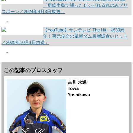
「房総半島で捕ったぜシビれる丸のみプリ
スポーン／2024年4月3日放送」
...
【YouTube】サンテレビ The Hit「祝30周
年！菊元俊文の風屋ダム表層爆食いヒット
／2025年10月1日放送」
...
この記事のプロスタッフ
吉川 永遠
Towa
Yoshikawa