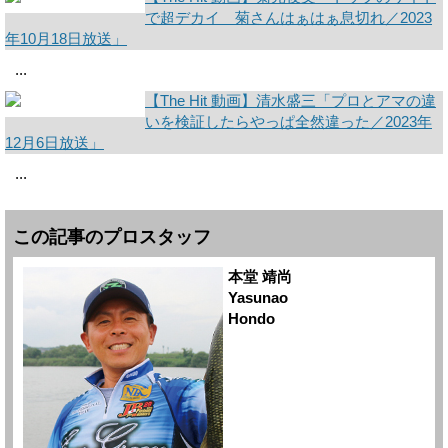
で超デカイ 菊さんはぁはぁ息切れ／2023
年10月18日放送」
...
【The Hit 動画】清水盛三「プロとアマの違
いを検証したらやっぱ全然違った／2023年
12月6日放送」
...
この記事のプロスタッフ
本堂 靖尚
Yasunao
Hondo