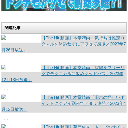
関連記事
【The Hit 動画】本堂靖尚「気持ちは推定ロ
クマルを体跳ねずにアワセて感涙／2023年7
月26日放送」
...
【The Hit 動画】本堂靖尚「深場をフリーリ
グでテクニカルに攻めグッドバス／2023年
12月13日放送」
...
【The Hit 動画】本堂靖尚「旧吉の怪しいポ
イントにジアイ到来でアタリ連発／2023年4
月12日放送」
...
【The Hit 動画】菊元俊文「トップのサイト