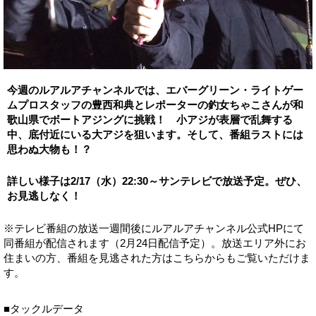
今週のルアルアチャンネルでは、エバーグリーン・ライトゲー
ムプロスタッフの豊西和典とレポーターの釣女ちゃこさんが和
歌山県でボートアジングに挑戦！ 小アジが表層で乱舞する
中、底付近にいる大アジを狙います。そして、番組ラストには
思わぬ大物も！？
詳しい様子は
2/17
（水）
22:30
～サンテレビで放送予定。ぜひ、
お見逃しなく！
※テレビ番組の放送一週間後にルアルアチャンネル公式HPにて
同番組が配信されます（2月24日配信予定）。放送エリア外にお
住まいの方、番組を見逃された方はこちらからもご覧いただけま
す。
■タックルデータ