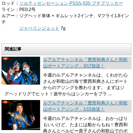
ロッド：
ソルティセンセーション PSSS-53S プチプリッカー
ライン：PE0.2号
ルアー：ジグヘッド単体 + ギムレット2インチ、Vフライ1.8イン
チ
ルアー：
ジャベリンジェット
7g
関連記事
ルアルアチャンネル「豊西和典さんと和歌
山ボートアジング」3/17放送！
今週のルアルアチャンネルは、くわがた心
さんが和歌山の海で豊西和典さんにボート
からのアジングを教わります。 まずはジ
グヘッドリグでヒット！途中からはシンカーをプラ ...
ルアルアチャンネル「豊西和典さんと和歌
山ボートアジング」1/15放送！
今週のルアルアチャンネルは、おかっぱり
もいいけど、たまには船からもね！豊西和
典さんとペルビー貴子さんの和歌山でのボ