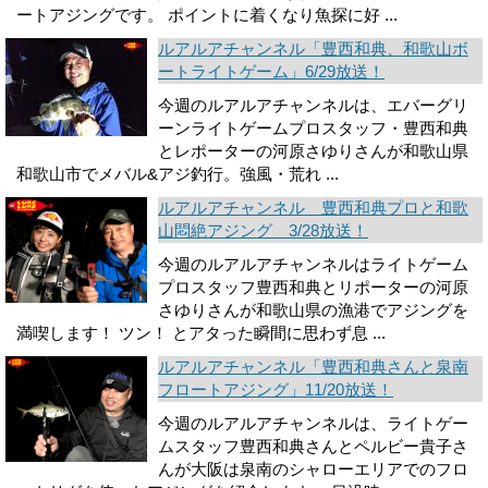
ートアジングです。 ポイントに着くなり魚探に好 ...
ルアルアチャンネル「豊西和典、和歌山ボ
ートライトゲーム」6/29放送！
今週のルアルアチャンネルは、エバーグリ
ーンライトゲームプロスタッフ・豊西和典
とレポーターの河原さゆりさんが和歌山県
和歌山市でメバル&アジ釣行。強風・荒れ ...
ルアルアチャンネル 豊西和典プロと和歌
山悶絶アジング 3/28放送！
今週のルアルアチャンネルはライトゲーム
プロスタッフ豊西和典とリポーターの河原
さゆりさんが和歌山県の漁港でアジングを
満喫します！ ツン！ とアタった瞬間に思わず息 ...
ルアルアチャンネル「豊西和典さんと泉南
フロートアジング」11/20放送！
今週のルアルアチャンネルは、ライトゲー
ムスタッフ豊西和典さんとペルビー貴子さ
んが大阪は泉南のシャローエリアでのフロ