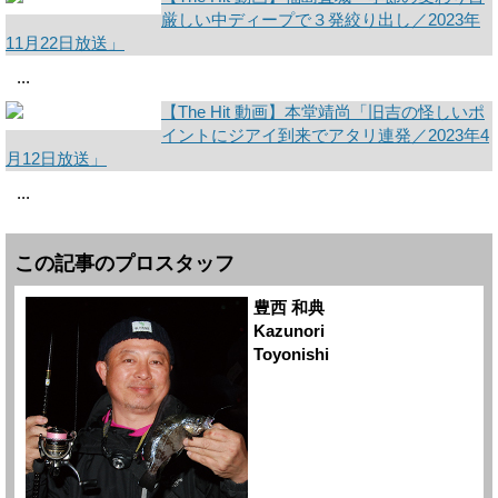
厳しい中ディープで３発絞り出し／2023年
11月22日放送」
...
【The Hit 動画】本堂靖尚「旧吉の怪しいポ
イントにジアイ到来でアタリ連発／2023年4
月12日放送」
...
この記事のプロスタッフ
豊西 和典
Kazunori
Toyonishi