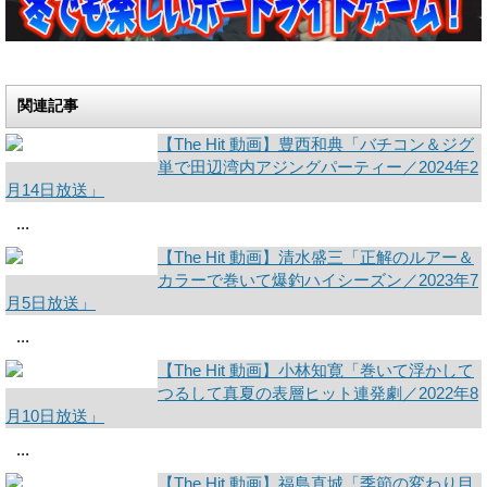
関連記事
【The Hit 動画】豊西和典「バチコン＆ジグ
単で田辺湾内アジングパーティー／2024年2
月14日放送」
...
【The Hit 動画】清水盛三「正解のルアー＆
カラーで巻いて爆釣ハイシーズン／2023年7
月5日放送」
...
【The Hit 動画】小林知寛「巻いて浮かして
つるして真夏の表層ヒット連発劇／2022年8
月10日放送」
...
【The Hit 動画】福島直城「季節の変わり目