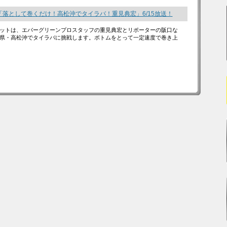
「落として巻くだけ！高松沖でタイラバ！重見典宏」6/15放送！
ットは、エバーグリーンプロスタッフの重見典宏とリポーターの阪口な
県・高松沖でタイラバに挑戦します。ボトムをとって一定速度で巻き上