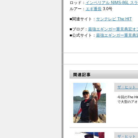
ロッド：
インペリアル NIMS-86L 
ルアー：
エギ番長
3.0号
■関連サイト：
サンテレビ The HIT
■ブログ：
最強エギンガー重見典宏オ
■公式サイト：
最強エギンガー重見典
ザ・ヒット
今回のThe
で大型のアオ
ザ・ヒット「