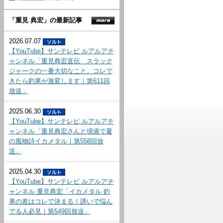
「重見 典宏」の最新記事
2026.07.07
【YouTube】サンテレビ ルアルアチ
ャンネル「重見典宏直伝 スラック
ジャークの一番大切なこと。コレで
きたら釣果が激変します｜第611回
放送」
2025.06.30
【YouTube】サンテレビ ルアルアチ
ャンネル「重見典宏さんと境港で夏
の風物詩イカメタル｜第558回放
送」
2025.04.30
【YouTube】サンテレビ ルアルアチ
ャンネル 重見典宏「イカメタル 釣
果の差はコレで決まる！誘いで悩ん
でる人必見｜第549回放送」