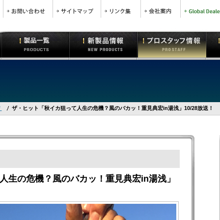
宏
ザ・ヒット「秋イカ狙って人生の危機？風のバカッ！重見典宏in湯浅」10/28放送！
人生の危機？風のバカッ！重見典宏in湯浅」