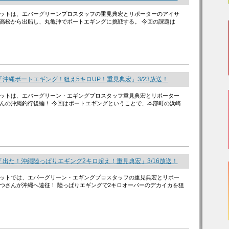
ットは、エバーグリーンプロスタッフの重見典宏とリポーターのアイサ
高松から出船し、丸亀沖でボートエギングに挑戦する。 今回の課題は
沖縄ボートエギング！狙え5キロUP！重見典宏」3/23放送！
ットは、エバーグリーン・エギングプロスタッフ重見典宏とリポーター
んの沖縄釣行後編！ 今回はボートエギングということで、本部町の浜崎
出た！沖縄陸っぱりエギング2キロ超え！重見典宏」3/16放送！
ットでは、エバーグリーン・エギングプロスタッフの重見典宏とリポー
つさんが沖縄へ遠征！ 陸っぱりエギングで2キロオーバーのデカイカを狙