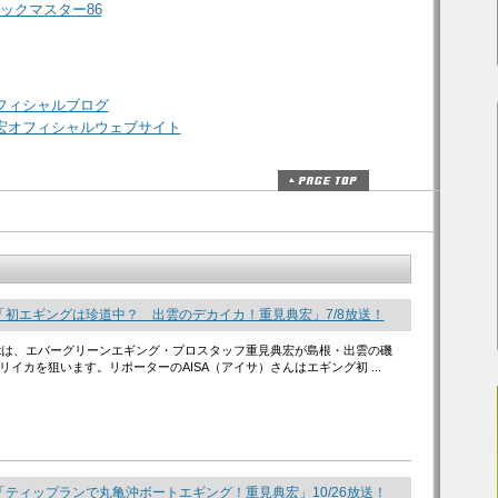
スラックマスター86
フィシャルブログ
宏オフィシャルウェブサイト
「初エギングは珍道中？ 出雲のデカイカ！重見典宏」7/8放送！
 Hitは、エバーグリーンエギング・プロスタッフ重見典宏が島根・出雲の磯
リイカを狙います。リポーターのAISA（アイサ）さんはエギング初 ...
ティップランで丸亀沖ボートエギング！重見典宏」10/26放送！