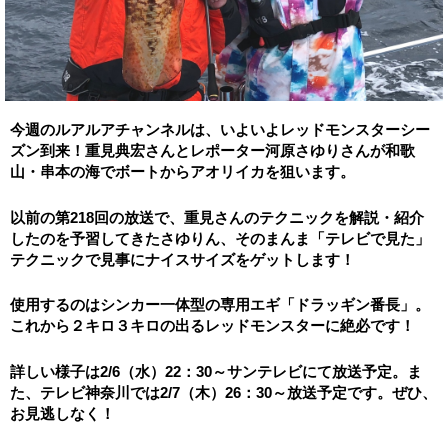
今週のルアルアチャンネルは、いよいよレッドモンスターシー
ズン到来！重見典宏さんとレポーター河原さゆりさんが和歌
山・串本の海でボートから
アオリイカを狙います。
以前の第218回の放送で、重見さんのテクニックを解説・
紹介
したのを予習してきたさゆりん、そのまんま「
テレビで見た」
テクニックで見事にナイスサイズをゲットします！
使用するのはシンカー一体型の専用エギ「ドラッギン番長」。
これから２キロ３キロの出るレッドモンスターに絶必です！
詳しい様子は2/6（水）22：30～サンテレビにて放送予定。ま
た、テレビ神奈川では2/7（木）26：30～放送予定です。ぜひ、
お見逃しなく！