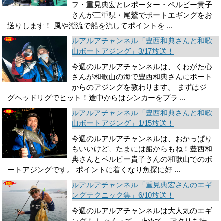
フ・重見典宏とレポーター・ペルビー貴子
さんが三重県・尾鷲でボートエギングをお
送りします！ 風や潮流で船を流してポイントを ...
ルアルアチャンネル「豊西和典さんと和歌
山ボートアジング」3/17放送！
今週のルアルアチャンネルは、くわがた心
さんが和歌山の海で豊西和典さんにボート
からのアジングを教わります。 まずはジ
グヘッドリグでヒット！途中からはシンカーをプラ ...
ルアルアチャンネル「豊西和典さんと和歌
山ボートアジング」1/15放送！
今週のルアルアチャンネルは、おかっぱり
もいいけど、たまには船からもね！豊西和
典さんとペルビー貴子さんの和歌山でのボ
ートアジングです。 ポイントに着くなり魚探に好 ...
ルアルアチャンネル「重見典宏さんのエギ
ングテクニック集」6/10放送！
今週のルアルアチャンネルは大人気のエギ
ング！ しゃくって、止めて、アタリを待