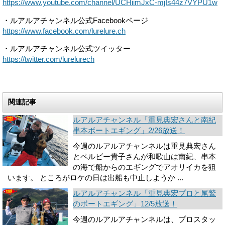
https://www.youtube.com/
channel/UCHiimJxC-
mjIs44z7VYPU1w
・ルアルアチャンネル公式Facebookページ
https://www.facebook.com/
lurelure.ch
・ルアルアチャンネル公式ツイッター
https://twitter.com/lurelurech
関連記事
ルアルアチャンネル「重見典宏さんと南紀
串本ボートエギング」2/26放送！
今週のルアルアチャンネルは重見典宏さん
とペルビー貴子さんが和歌山は南紀、串本
の海で船からのエギングでアオリイカを狙
います。 ところがロケの日は出船も中止しようか ...
ルアルアチャンネル「重見典宏プロと尾鷲
のボートエギング」12/5放送！
今週のルアルアチャンネルは、プロスタッ