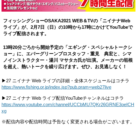
フィッシングショーOSAKA2021 WEB＆TVの「ニイナナWeb
ライブ」が、2月7日（日）の10時から17時にかけてYouTubeで
ライブ配信されます。
13時20分ごろから開始予定の「エギング・スペシャルトークシ
ョー」に、エバーグリーンプロスタッフ・重見 典宏と、シマ
ノインストラクター・湯川 マサタカ氏が出演。メーカーの垣根
を超え、熱いトークを繰り広げます。ぜひ、お見逃しなく！
▶27 ニイナナ Web ライブの詳細・全体スケジュールはコチラ
https://www.fishing.or.jp/index.jsp?pub.pram=web27live
▶27 ニイナナ Web ライブ配信YouTubeチャンネルはコチラ
https://www.youtube.com/channel/UCCbMU7QKr26GRNE3oeICH
xg
※配信内容や配信時間は予告なく変更される場合がございます。