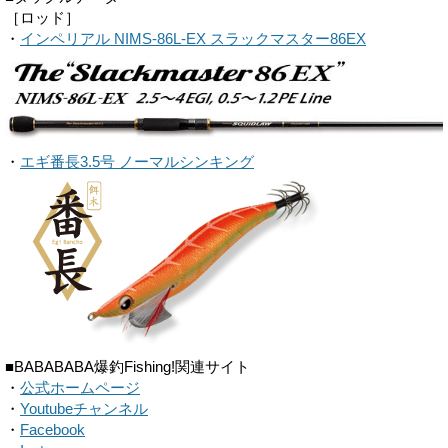
［ロッド］
・
インペリアル NIMS-86L-EX スラックマスター86EX
・
エギ番長3.5号 ノーマルシンキング
■BABABABA爆釣Fishing!関連サイト
・
公式ホームページ
・
Youtubeチャンネル
・
Facebook