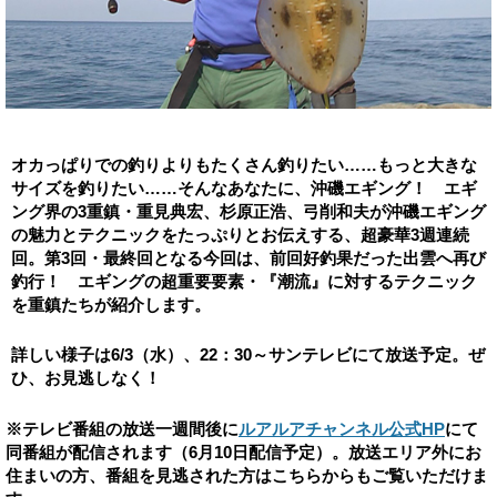
オカっぱりでの釣りよりもたくさん釣りたい……もっと大きな
サイズを釣りたい……そんなあなたに、沖磯エギング！ エギ
ング界の3重鎮・重見典宏、杉原正浩、弓削和夫が沖磯エギング
の魅力とテクニックをたっぷりとお伝えする、超豪華3週連続
回。第3回・最終回となる今回は、前回好釣果だった出雲へ再び
釣行！ エギングの超重要要素・『潮流』に対するテクニック
を重鎮たちが紹介します。
詳しい様子は6/3（水）、22：30～サンテレビにて放送予定。ぜ
ひ、お見逃しなく！
※テレビ番組の放送一週間後に
ルアルアチャンネル公式HP
にて
同番組が配信されます（6月10日配信予定）。放送エリア外にお
住まいの方、番組を見逃された方はこちらからもご覧いただけま