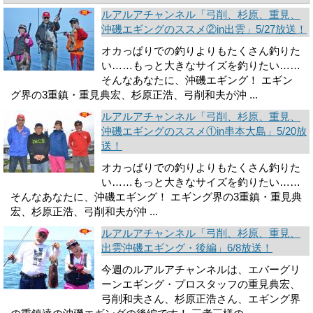
ルアルアチャンネル「弓削、杉原、重見、
沖磯エギングのススメ②in出雲」5/27放送！
オカっぱりでの釣りよりもたくさん釣りた
い……もっと大きなサイズを釣りたい……
そんなあなたに、沖磯エギング！ エギン
グ界の3重鎮・重見典宏、杉原正浩、弓削和夫が沖 ...
ルアルアチャンネル「弓削、杉原、重見、
沖磯エギングのススメ①in串本大島」5/20放
送！
オカっぱりでの釣りよりもたくさん釣りた
い……もっと大きなサイズを釣りたい……
そんなあなたに、沖磯エギング！ エギング界の3重鎮・重見典
宏、杉原正浩、弓削和夫が沖 ...
ルアルアチャンネル「弓削、杉原、重見、
出雲沖磯エギング・後編」6/8放送！
今週のルアルアチャンネルは、エバーグリ
ーンエギング・プロスタッフの重見典宏、
弓削和夫さん、杉原正浩さん、エギング界