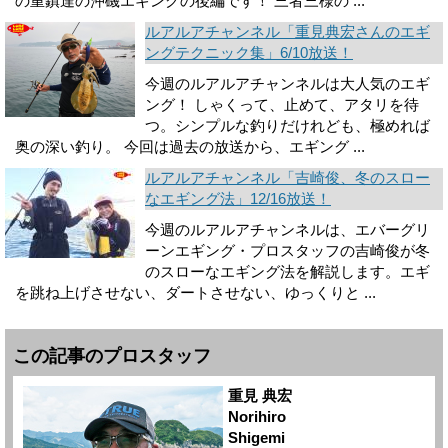
の重鎮達の沖磯エギングの後編です！ 三者三様の ...
ルアルアチャンネル「重見典宏さんのエギ
ングテクニック集」6/10放送！
今週のルアルアチャンネルは大人気のエギ
ング！ しゃくって、止めて、アタリを待
つ。シンプルな釣りだけれども、極めれば
奥の深い釣り。 今回は過去の放送から、エギング ...
ルアルアチャンネル「吉崎俊、冬のスロー
なエギング法」12/16放送！
今週のルアルアチャンネルは、エバーグリ
ーンエギング・プロスタッフの吉崎俊が冬
のスローなエギング法を解説します。エギ
を跳ね上げさせない、ダートさせない、ゆっくりと ...
この記事のプロスタッフ
重見 典宏
Norihiro
Shigemi