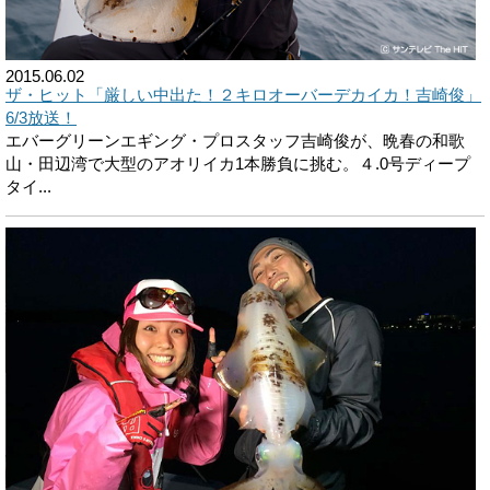
2015.06.02
ザ・ヒット「厳しい中出た！２キロオーバーデカイカ！吉崎俊」
6/3放送！
エバーグリーンエギング・プロスタッフ吉崎俊が、晩春の和歌
山・田辺湾で大型のアオリイカ1本勝負に挑む。４.0号ディープ
タイ...