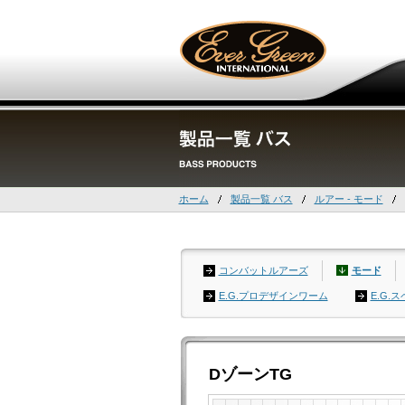
ホーム
製品一覧 バス
ルアー - モード
コンバットルアーズ
モード
E.G.プロデザインワーム
E.G.
DゾーンTG