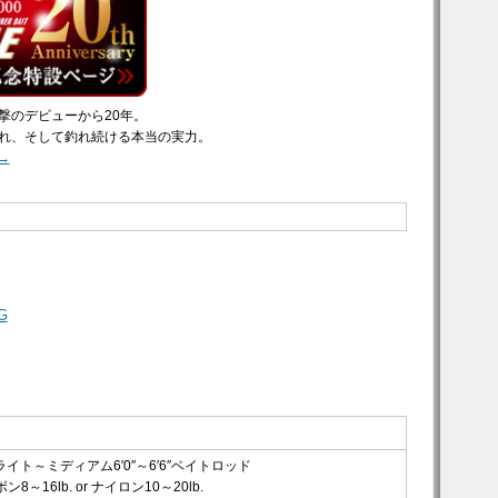
撃のデビューから20年。
れ、そして釣れ続ける本当の実力。
→
G
イト～ミディアム6′0″～6′6″ベイトロッド
8～16lb. or ナイロン10～20lb.