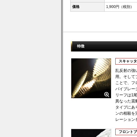
価格
1,900円（税別）
特徴
スキャッタ
乱反射の強
用。そして
ことで、フ
バイブレー
リーフは1
異なった震
タイプにあ
ンの相殺を
レーション
フロントブ