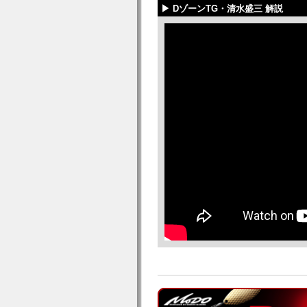
▶ DゾーンTG・清水盛三 解説