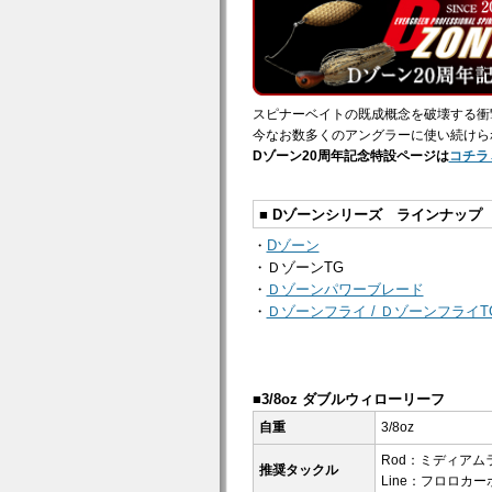
スピナーベイトの既成概念を破壊する衝
今なお数多くのアングラーに使い続けら
Dゾーン20周年記念特設ページは
コチラ
■ Dゾーンシリーズ ラインナップ
・
Dゾーン
・ＤゾーンTG
・
Ｄゾーンパワーブレード
・
Ｄゾーンフライ / ＤゾーンフライT
■3/8oz ダブルウィローリーフ
自重
3/8oz
Rod：ミディアムラ
推奨タックル
Line：フロロカーボン