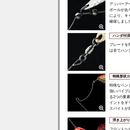
アッパーア
ボールがあ
により、キ
確保しまし
ハンダ付済
ブレードを
は全てハン
特殊形状カ
特殊なベン
強いバイブ
る2つの要
イントをギ
スバイトが
浮き上がり
フロントヘ