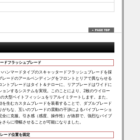
ードフラッシュブレード
いハンマードタイプのスキャッタードフラッシュブレードを採
ブレードのアールベンディングをフロントとリアで異ならせる
ロントブレードはタイト＆ナローに、リアブレードはワイドに
ションするシステムを実現。このことにより、2枚のウイロー
尾の大型ベイトフィッシュをリアルイミテートします。また、
動を生むカスタムブレードを装着することで、ダブルブレード
りがちな、互いのブレードの震動の干渉によるバイブレーショ
完全に克服。引き感（感度、操作性）が抜群で、強烈なバイブ
をさらに増幅させることが可能になりました。
レード位置を固定