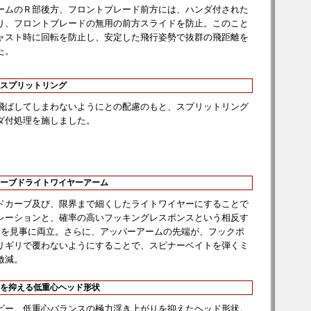
ームのＲ部後方、フロントブレード前方には、ハンダ付された
り、フロントブレードの無用の前方スライドを防止。このこと
ャスト時に回転を防止し、安定した飛行姿勢で抜群の飛距離を
た。
スプリットリング
飛ばしてしまわないようにとの配慮のもと、スプリットリング
ダ付処理を施しました。
ーブドライトワイヤーアーム
ドカーブ及び、限界まで細くしたライトワイヤーにすることで
レーションと、確率の高いフッキングレスポンスという相反す
素を見事に両立。さらに、アッパーアームの先端が、フックポ
リギリで覆わないようにすることで、スピナーベイトを弾くミ
激減。
を抑える低重心ヘッド形状
ビー、低重心バランスの極力浮き上がりを抑えたヘッド形状。