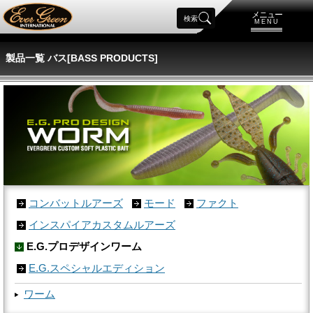
メニュー
検索
MENU
製品一覧 バス[BASS PRODUCTS]
コンバットルアーズ
モード
ファクト
インスパイアカスタムルアーズ
E.G.プロデザインワーム
E.G.スペシャルエディション
ワーム