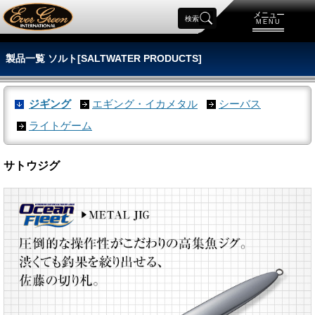
メニュー
検索
MENU
製品一覧 ソルト[SALTWATER PRODUCTS]
ジギング
エギング・イカメタル
シーバス
ライトゲーム
サトウジグ