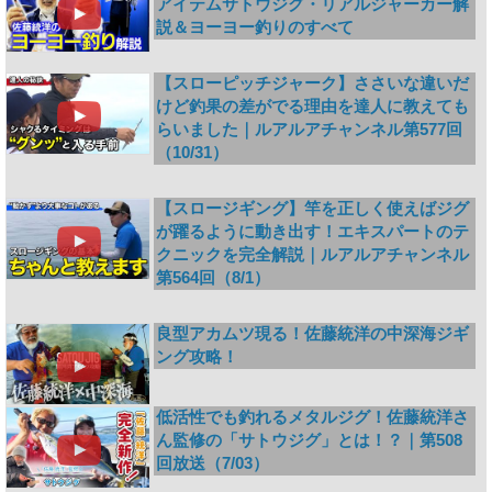
アイテムサトウジグ・リアルジャーカー解
説＆ヨーヨー釣りのすべて
【スローピッチジャーク】ささいな違いだ
けど釣果の差がでる理由を達人に教えても
らいました｜ルアルアチャンネル第577回
（10/31）
【スロージギング】竿を正しく使えばジグ
が躍るように動き出す！エキスパートのテ
クニックを完全解説｜ルアルアチャンネル
第564回（8/1）
良型アカムツ現る！佐藤統洋の中深海ジギ
ング攻略！
低活性でも釣れるメタルジグ！佐藤統洋さ
ん監修の「サトウジグ」とは！？｜第508
回放送（7/03）