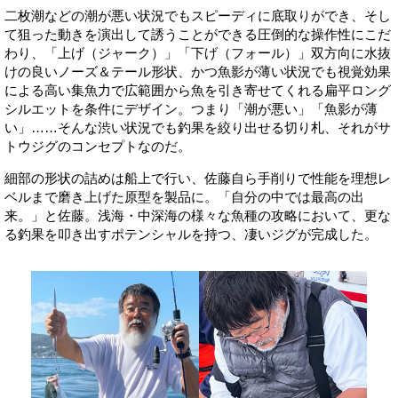
二枚潮などの潮が悪い状況でもスピーディに底取りができ、そし
て狙った動きを演出して誘うことができる圧倒的な操作性にこだ
わり、「上げ（ジャーク）」「下げ（フォール）」双方向に水抜
けの良いノーズ＆テール形状、かつ魚影が薄い状況でも視覚効果
による高い集魚力で広範囲から魚を引き寄せてくれる扁平ロング
シルエットを条件にデザイン。つまり「潮が悪い」「魚影が薄
い」……そんな渋い状況でも釣果を絞り出せる切り札、それがサ
トウジグのコンセプトなのだ。
細部の形状の詰めは船上で行い、佐藤自ら手削りで性能を理想レ
ベルまで磨き上げた原型を製品に。「自分の中では最高の出
来。」と佐藤。浅海・中深海の様々な魚種の攻略において、更な
る釣果を叩き出すポテンシャルを持つ、凄いジグが完成した。