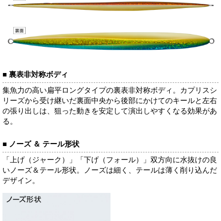
■ 裏表非対称ボディ
集魚力の高い扁平ロングタイプの裏表非対称ボディ。カプリスシ
リーズから受け継いだ裏面中央から後部にかけてのキールと左右
の張り出しは、狙った動きを安定して演出しやすくなる効果があ
る。
■ ノーズ ＆ テール形状
「上げ（ジャーク）」「下げ（フォール）」双方向に水抜けの良
いノーズ＆テール形状。ノーズは細く、テールは薄く削り込んだ
デザイン。