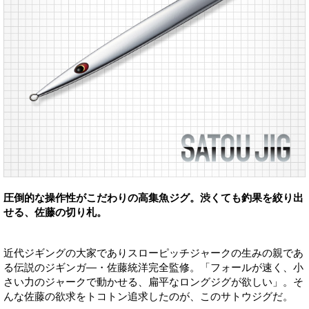
圧倒的な操作性がこだわりの高集魚ジグ。渋くても釣果を絞り出
せる、佐藤の切り札。
近代ジギングの大家でありスローピッチジャークの生みの親であ
る伝説のジギンガ―・佐藤統洋完全監修。「フォールが速く、小
さい力のジャークで動かせる、扁平なロングジグが欲しい」。そ
んな佐藤の欲求をトコトン追求したのが、このサトウジグだ。