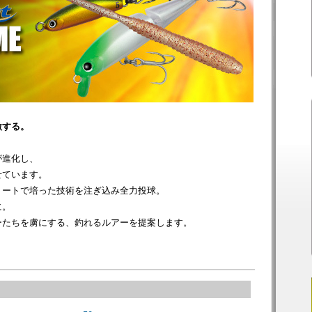
激する。
が進化し、
せています。
リートで培った技術を注ぎ込み全力投球。
に。
ーたちを虜にする、釣れるルアーを提案します。