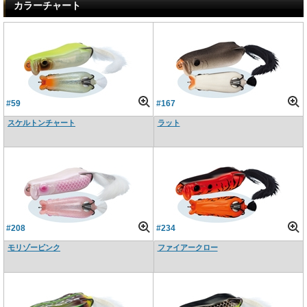
カラーチャート
#59
#167
スケルトンチャート
ラット
#208
#234
モリゾーピンク
ファイアークロー