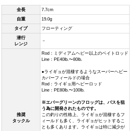
全長
7.7cm
自重
19.0g
タイプ
フローティング
潜行
－
レンジ
Rod：ミディアムヘビー以上のベイトロッド
Line：PE40lb.〜80lb.
●ライギョが混棲するようなスーパーヘビー
カバーフィールドの場合
Rod：ライギョ用ヘビーロッド
Line：PE80lb.〜100lb.
※エバーグリーンのフロッグは、バスを狙
う為に開発されたものです。
推奨
この釣りの性格上、ライギョが混棲するフ
タックル
ィールドも多く、ライギョがヒットするこ
とも多くあります。ライギョは特に減少が