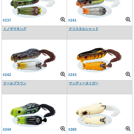
#237
#241
トノサマキング
クリスタルシャッド
#242
#243
クールブラウン
マッディータイガー
#244
#260