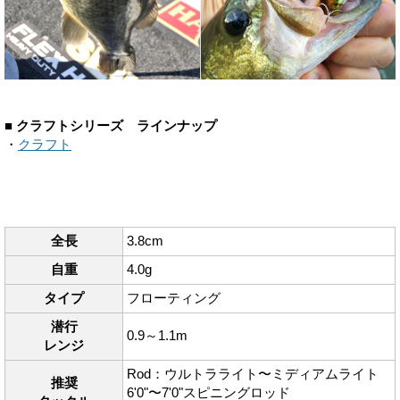
■ クラフトシリーズ ラインナップ
・
クラフト
全長
3.8cm
自重
4.0g
タイプ
フローティング
潜行
0.9～1.1m
レンジ
Rod：ウルトラライト〜ミディアムライト
推奨
6'0"〜7'0"スピニングロッド