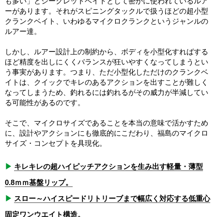
も多い」とシークレットベイトとして密かに使われているルア
ーがあります。それがスピニングタックルで扱うほどの超小型
クランクベイト、いわゆるマイクロクランクというジャンルの
ルアー達。
しかし、ルアー設計上の制約から、ボディを小型化すればする
ほど精度を出しにくくバランスが狂いやすくなってしまうとい
う事実があります。つまり、ただ小型化しただけのクランクベ
イトは、クイックでキレのあるアクションを出すことが難しく
なってしまうため、釣れるには釣れるがその威力が半減してい
る可能性があるのです。
そこで、マイクロサイズであることを本当の意味で活かすため
に、設計やアクションにも徹底的にこだわり、福島のマイクロ
サイズ・コンセプトを具現化。
▶
キレキレの超ハイピッチアクションを生み出す軽量・薄型
0.8ｍｍ基盤リップ。
▶
スロー～ハイスピードリトリーブまで幅広く対応する低重心
固定ワンウエイト構造。