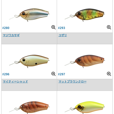
#280
#293
マジワカサギ
コザリ
#296
#297
マイティーシャッド
マットブラウンクロー