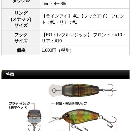
タックル
Line：4〜8lb.
リング
【ラインアイ】 #1,【フックアイ】 フロン
(スナップ)
ト：#1・リア：#1
サイズ
フック
【EGトレブルマジック】 フロント：#10・
サイズ
リア：#10
価格
1,600円（税別）
特徴