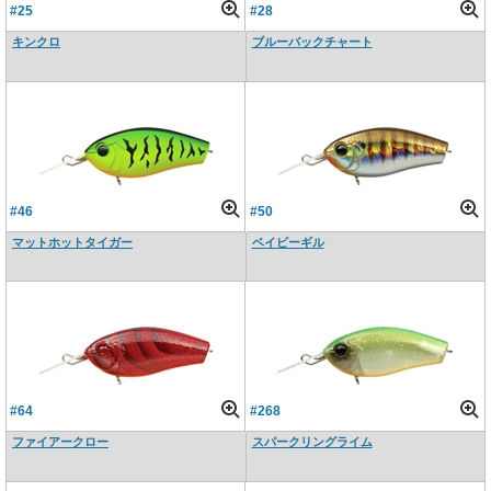
#25
#28
キンクロ
ブルーバックチャート
#46
#50
マットホットタイガー
ベイビーギル
#64
#268
ファイアークロー
スパークリングライム